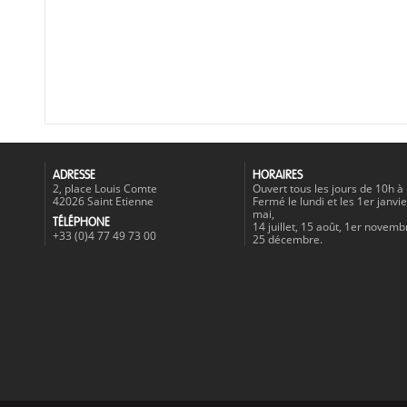
ADRESSE
HORAIRES
2, place Louis Comte
Ouvert tous les jours de 10h à
42026 Saint Etienne
Fermé le lundi et les 1er janvie
mai,
TÉLÉPHONE
14 juillet, 15 août, 1er novemb
+33 (0)4 77 49 73 00
25 décembre.