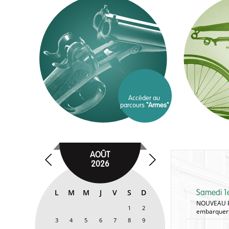
Accéder au
parcours
"Armes"
AOÛT
«
»
2026
L
M
M
J
V
S
D
Samedi 1e
NOUVEAU PA
1
2
embarquer d
3
4
5
6
7
8
9