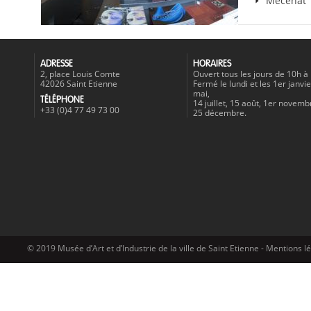
Mécénat
ADRESSE
HORAIRES
2, place Louis Comte
Ouvert tous les jours de 10h à
42026 Saint Etienne
Fermé le lundi et les 1er janvie
mai,
TÉLÉPHONE
14 juillet, 15 août, 1er novemb
+33 (0)4 77 49 73 00
25 décembre.
© 2019 Musée d’Art et d’Industrie de la ville de Saint Etienne -
Mentions l