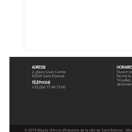
ADRESSE
HORAIRE
2, place Louis Comte
Ouvert to
42026 Saint Etienne
Fermé le 
14 juille
TÉLÉPHONE
décembr
+33 (0)4 77 49 73 00
© 2019 Musée d’Art et d’Industrie de la ville de Saint Etienne -
Men