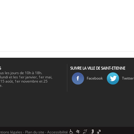
S
SUIVRE LA VILLE DE SAINT-ETIENNE
us les jours de 10h à 18h.
lundi et les 1er janvier, 1er mai,
t, 15 août, 1er novembre et 25
e.
tions légales
-
Plan du site
-
Accessibilité