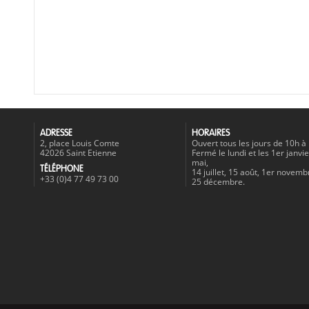
ADRESSE
HORAIRES
2, place Louis Comte
Ouvert tous les jours de 10h à
42026 Saint Etienne
Fermé le lundi et les 1er janvie
mai,
TÉLÉPHONE
14 juillet, 15 août, 1er novemb
+33 (0)4 77 49 73 00
25 décembre.