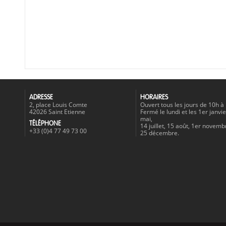
ADRESSE
HORAIRES
2, place Louis Comte
Ouvert tous les jours de 10h à
42026 Saint Etienne
Fermé le lundi et les 1er janvie
mai,
TÉLÉPHONE
14 juillet, 15 août, 1er novemb
+33 (0)4 77 49 73 00
25 décembre.