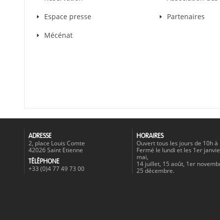
Espace presse
Partenaires
Mécénat
ADRESSE
HORAIRES
2, place Louis Comte
Ouvert tous les jours de 10h à
42026 Saint Etienne
Fermé le lundi et les 1er janvie
mai,
TÉLÉPHONE
14 juillet, 15 août, 1er novemb
+33 (0)4 77 49 73 00
25 décembre.