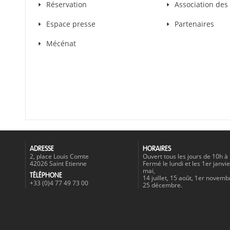
Réservation
Association de
Espace presse
Partenaires
Mécénat
ADRESSE
HORAIRES
2, place Louis Comte
Ouvert tous les jours de 10h à
42026 Saint Etienne
Fermé le lundi et les 1er janvie
mai,
TÉLÉPHONE
14 juillet, 15 août, 1er novemb
+33 (0)4 77 49 73 00
25 décembre.