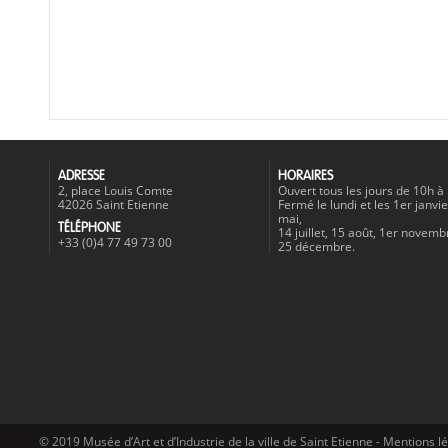
ADRESSE
HORAIRES
2, place Louis Comte
Ouvert tous les jours de 10h à
42026 Saint Etienne
Fermé le lundi et les 1er janvie
mai,
TÉLÉPHONE
14 juillet, 15 août, 1er novemb
+33 (0)4 77 49 73 00
25 décembre.
© 2019 Musée d’Art et d’Industrie de la ville de Saint Etienne -
Mentions l