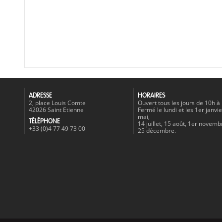
ADRESSE
HORAIRES
2, place Louis Comte
Ouvert tous les jours de 10h à
42026 Saint Etienne
Fermé le lundi et les 1er janvie
mai,
TÉLÉPHONE
14 juillet, 15 août, 1er novemb
+33 (0)4 77 49 73 00
25 décembre.