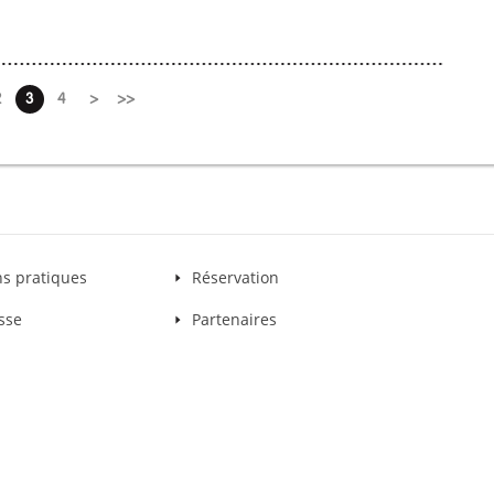
2
3
4
>
>>
ns pratiques
Réservation
sse
Partenaires