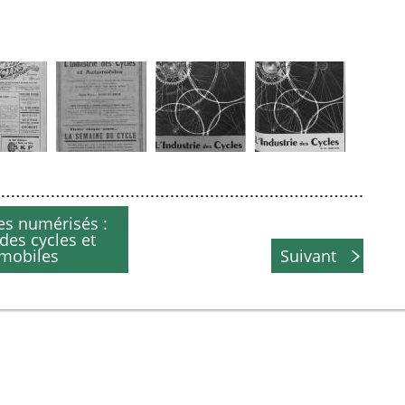
es numérisés :
 des cycles et
mobiles
Suivant