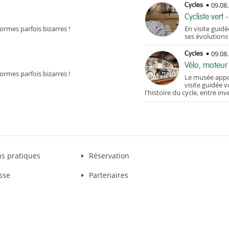
09.08
Cycles
Cycliste vert
rmes parfois bizarres !
En visite guidé
ses évolutions
09.08
Cycles
Vélo, moteur
rmes parfois bizarres !
Le musée appor
visite guidée
l'histoire du cycle, entre in
ns pratiques
Réservation
sse
Partenaires