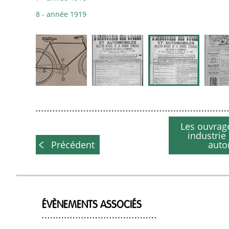
8 - année 1919
Les ouvrag
industrie
Précédent
auto
ÉVÈNEMENTS ASSOCIÉS