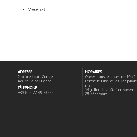
Mécénat
ADRESSE
HORAIRES
2, place Louis Comte
Ouvert tous les jours de 10h à
42026 Saint Etienne
Fermé le lundi et les 1er janvie
mai,
TÉLÉPHONE
14 juillet, 15 août, 1er novemb
+33 (0)4 77 49 73 00
25 décembre.