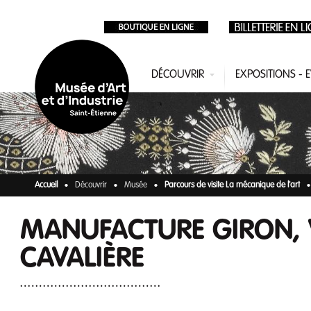
Aller au contenu principal
DÉCOUVRIR
EXPOSITIONS -
Accueil
Découvrir
Musée
Parcours de visite La mécanique de l'art
MANUFACTURE GIRON,
CAVALIÈRE