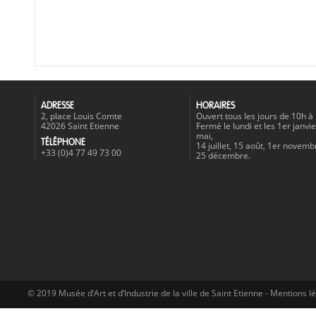
ADRESSE
HORAIRES
2, place Louis Comte
Ouvert tous les jours de 10h à
42026 Saint Etienne
Fermé le lundi et les 1er janvie
mai,
TÉLÉPHONE
14 juillet, 15 août, 1er novemb
+33 (0)4 77 49 73 00
25 décembre.
© 2019 Musée d’Art et d’Industrie de la ville de Saint Etienne -
Mentions l