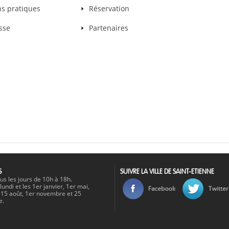
ns pratiques
Réservation
sse
Partenaires
S
SUIVRE LA VILLE DE SAINT-ETIENNE
us les jours de 10h à 18h.
lundi et les 1er janvier, 1er mai,
t, 15 août, 1er novembre et 25
e.