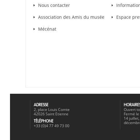
Nous contacter
Informatio
Association des Amis du musée
Espace pre
Mécénat
ADRESSE
HORAIRE
2, place Louis Comte
Ouvert to
42026 Saint Etienne
Fermé le 
14 juille
TÉLÉPHONE
décembr
+33 (0)4 77 49 73 00