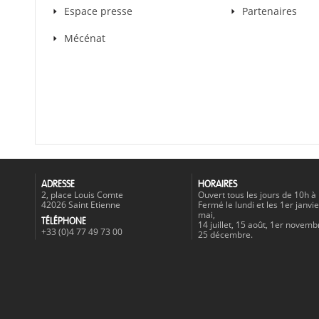
Espace presse
Partenaires
Mécénat
ADRESSE
HORAIRES
2, place Louis Comte
Ouvert tous les jours de 10h à
42026 Saint Etienne
Fermé le lundi et les 1er janvie
mai,
TÉLÉPHONE
14 juillet, 15 août, 1er novemb
+33 (0)4 77 49 73 00
25 décembre.