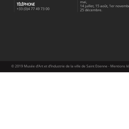
mai,
TÉLÉPHONE
14 juillet, 15 août, 1er novemb
+33 (0)4 77 49 73 00
25 décembre.
© 2019 Musée d’Art et d’Industrie de la ville de Saint Etienne -
Mentions l