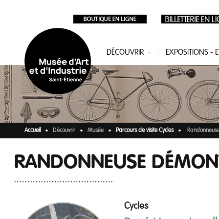
Aller au contenu principal
DÉCOUVRIR
EXPOSITIONS -
Accueil
Découvrir
Musée
Parcours de visite Cycles
Randonneuse
RANDONNEUSE DÉMON
Cycles