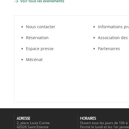
Voir tous les évènements
Nous contacter
Informations pr
Réservation
Association de
Espace presse
Partenaires
Mécénat
ADRESSE
HORAIRES
2, place Louis Comte
Ouvert tous les jours de 10h à
42026 Saint Etienne
Fermé le lundi et les 1er janvie